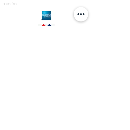
תל מונד
צילומי אדריכלות פנים
משלוחים
ביטולים והחזרות
התאמה אישית
© 2019 by Lia Nahir
צור קשר -
054.4819746