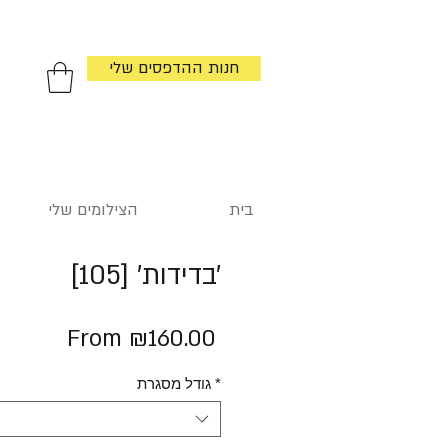
חנות ההדפסים שלי
בית
הצילומים שלי
׳בדידות׳ [105]
Sale
From
₪160.00
Price
*
גודל מסגרת